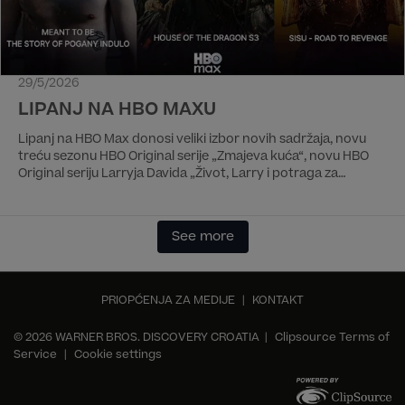
29/5/2026
LIPANJ NA HBO MAXU
Lipanj na HBO Max donosi veliki izbor novih sadržaja, novu
treću sezonu HBO Original serije „Zmajeva kuća“, novu HBO
Original seriju Larryja Davida „Život, Larry i potraga za
nesrećom“ i poljsku HBO Original seriju „Ljubav je dovoljna“.
Od filmova iz domaće produkcije izdvajamo film „Nakon ljeta“
redatelja Danisa Tanovića, kao i glazbeni dokumentarac
See more
„Paraslovan“ o Zoranu Predinu. Od filmova izdvajamo
biografsku dramu „Bob Dylan: Potpuni neznanac“ i akcijski
film „Sisu: Put do osvete“, te dokumentarni film „Pogany
Indulo: Zapisano u zvijezdama“ o mađarskoj rap zvijezdi.
PRIOPĆENJA ZA MEDIJE
|
KONTAKT
© 2026 WARNER BROS. DISCOVERY CROATIA |
Clipsource Terms of
Service
|
Cookie settings