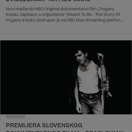
Novi mađarski HBO Original dokumentarni film „Pogany
Indulo: Zapisano u zvijezdama“ (Meant To Be - The Story Of
Pogany Indulo) dostupan je na HBO Max streaming platformi.
Premijera na HBO kanalu će biti 25. lipnja u 21:55 h.
18/6/2026
PREMIJERA SLOVENSKOG