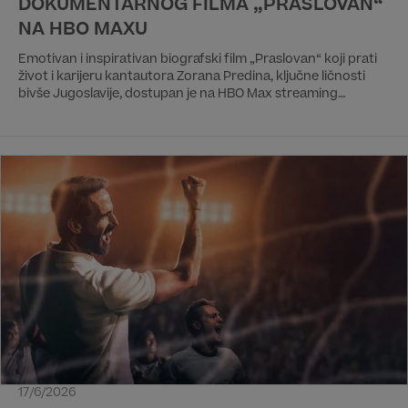
DOKUMENTARNOG FILMA „PRASLOVAN“
NA HBO MAXU
Emotivan i inspirativan biografski film „Praslovan“ koji prati
život i karijeru kantautora Zorana Predina, ključne ličnosti
bivše Jugoslavije, dostupan je na HBO Max streaming
platformi.
17/6/2026