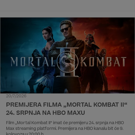
20/7/2026
PREMIJERA FILMA „MORTAL KOMBAT II“
24. SRPNJA NA HBO MAXU
Film „Mortal Kombat II“ imat će premijeru 24. srpnja na HBO
Max streaming platformi. Premijera na HBO kanalu bit će 9.
kolovoza u 20:00 h.