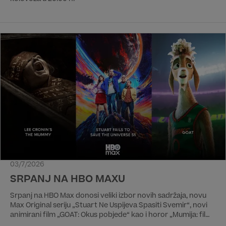
03/7/2026
SRPANJ NA HBO MAXU
Srpanj na HBO Max donosi veliki izbor novih sadržaja, novu
Max Original seriju „Stuart Ne Uspijeva Spasiti Svemir“, novi
animirani film „GOAT: Okus pobjede“ kao i horor „Mumija: film
Leeja Cronina“. Od filmova iz domaće produkcije izdvajamo