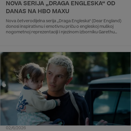
NOVA SERIJA „DRAGA ENGLESKA“ OD
DANAS NA HBO MAXU
Nova četverodijelna serija „Draga Engleska“ (Dear England)
donosi inspirativnu i emotivnu priču o engleskoj muškoj
nogometnoj reprezentaciji i njezinom izborniku Garethu
Southgateu. Cijela sezona dostupna je odmah na HBO Max
streaming platformi.
02/6/2026