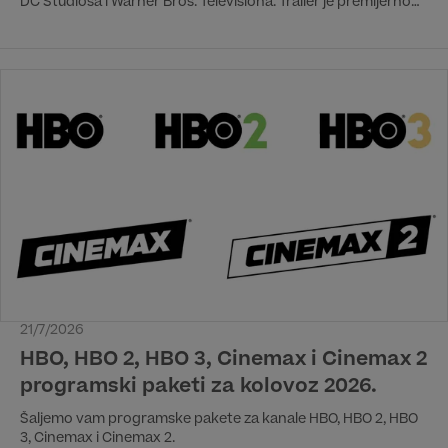
DC Studiosa i Warner Bros. Televisiona. Trailer je premijerno
prikazan tijekom panela na San Diego Comic-Conu, uz
sudjelovanje glumačke postave i kreativnog tima serije.
Premijera serije će biti 17. kolovoza na HBO Max streaming
platformi, dok će premijera na HBO kanalu biti istog dana u
20:00 h.
21/7/2026
HBO, HBO 2, HBO 3, Cinemax i Cinemax 2
programski paketi za kolovoz 2026.
Šaljemo vam programske pakete za kanale HBO, HBO 2, HBO
3, Cinemax i Cinemax 2.