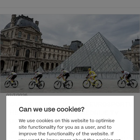
film „Amanet 2: Testament“ redatelja i scenarista Mirze
Begovića, koji je nastavak bosansko-hercegovačke hit
komedije „Amanet“ koja je također dostupna na HBO Maxu.
02/7/2026
TOUR DE FRANCE 2026 NA EUROSPORTU
Can we use cookies?
I HBO MAXU UZ NAJNAPREDNIJE TV
We use cookies on this website to optimise
ISKUSTVO DO SADA
site functionality for you as a user, and to
Warner Bros. Discovery će tijekom srpnja i kolovoza uživo
improve the functionality of the website. If
prenositi svaku etapu utrka Tour de France i Tour de France