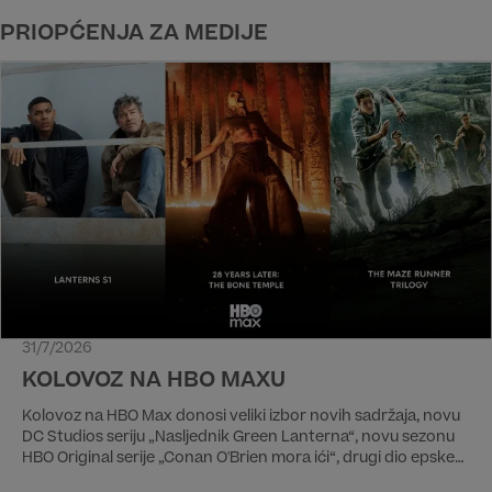
PRIOPĆENJA ZA MEDIJE
31/7/2026
KOLOVOZ NA HBO MAXU
Kolovoz na HBO Max donosi veliki izbor novih sadržaja, novu
DC Studios seriju „Nasljednik Green Lanterna“, novu sezonu
HBO Original serije „Conan O'Brien mora ići“, drugi dio epske
priče „28 godina kasnije 2.dio: Hram lubanja“ kao i trilogiju