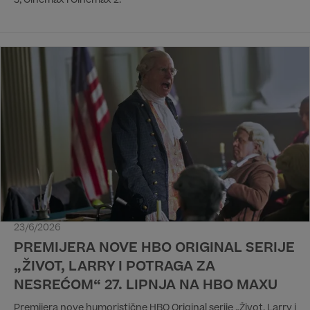
3, Cinemax i Cinemax 2.
23/6/2026
PREMIJERA NOVE HBO ORIGINAL SERIJE
„ŽIVOT, LARRY I POTRAGA ZA
NESREĆOM“ 27. LIPNJA NA HBO MAXU
Premijera nove humoristične HBO Original serije „Život, Larry i