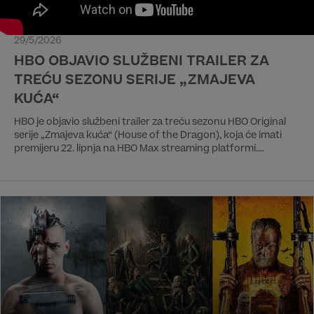
29/5/2026
HBO OBJAVIO SLUŽBENI TRAILER ZA
TREĆU SEZONU SERIJE „ZMAJEVA
KUĆA“
HBO je objavio službeni trailer za treću sezonu HBO Original
serije „Zmajeva kuća“ (House of the Dragon), koja će imati
premijeru 22. lipnja na HBO Max streaming platformi.
Premijera na HBO kanalu bit će istog dana u 21:00 h. Treća
sezona od osam epizoda emitirat će se jednom tjedno, a
posljednja epizoda bit će 10. kolovoza.