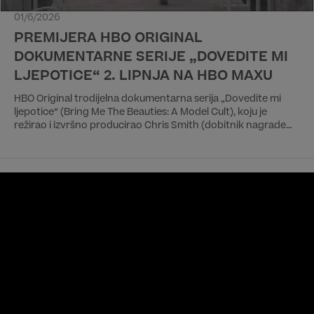
01/6/2026
PREMIJERA HBO ORIGINAL
DOKUMENTARNE SERIJE „DOVEDITE MI
LJEPOTICE“ 2. LIPNJA NA HBO MAXU
HBO Original trodijelna dokumentarna serija „Dovedite mi
ljepotice“ (Bring Me The Beauties: A Model Cult), koju je
režirao i izvršno producirao Chris Smith (dobitnik nagrade
Emmy za HBO dokumentarac („100 Foot Wave“), imat će
premijeru 2. lipnja na HBO Max streaming usluzi.