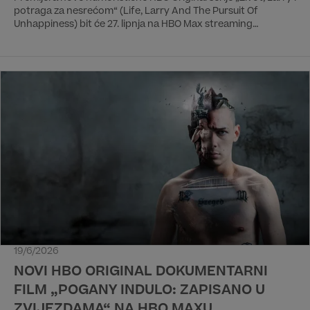
potraga za nesrećom“ (Life, Larry And The Pursuit Of
Unhappiness) bit će 27. lipnja na HBO Max streaming
platformi. Premijera na HBO 3 kanalu će biti 28. lipnja u 21:55 h.
Nove epizode ove sedmodijelne serije izlazit će tjedno sve do
finala sezone 8. kolovoza.
19/6/2026
NOVI HBO ORIGINAL DOKUMENTARNI
FILM „POGANY INDULO: ZAPISANO U
ZVIJEZDAMA“ NA HBO MAXU