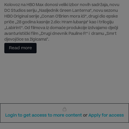
Kolovoz na HBO Max donosi veliki izbor novih sadržaja, novu
DC Studios seriju „Nasljednik Green Lanterna“, novu sezonu
HBO Original serije „Conan O'Brien mora ići“, drugi dio epske
priče „28 godina kasnije 2.dio: Hram lubanja“ kao i trilogiju
„Labirint“. Od filmova iz domaće produkcije izdvajamo dječji
avanturistički film „Drugi dnevnik Pauline P.“ i dramu „Smrt
djevojčice sa žigicama”.
Read more
Login to get access to more content
or
Apply for access