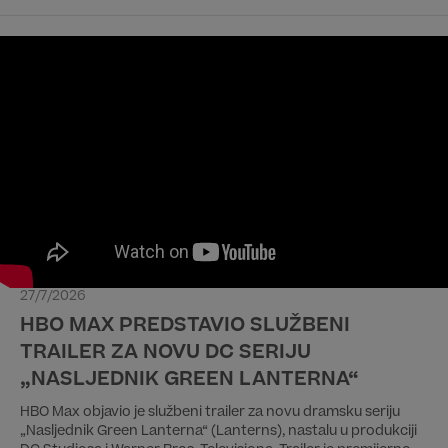
„Labirint“. Od filmova iz domaće produkcije izdvajamo dječji
avanturistički film „Drugi dnevnik Pauline P.“ i dramu „Smrt
djevojčice sa žigicama”.
27/7/2026
HBO MAX PREDSTAVIO SLUŽBENI
TRAILER ZA NOVU DC SERIJU
„NASLJEDNIK GREEN LANTERNA“
HBO Max objavio je službeni trailer za novu dramsku seriju
„Nasljednik Green Lanterna“ (Lanterns), nastalu u produkciji