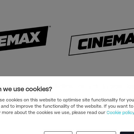
mo vam programske pakete za kanale HBO, HBO 2, HBO 3, Cinemax i Cine
 we use cookies?
opsise i fotografije možete pronaći na press stranici:
https://press-hr.wbd
e cookies on this website to optimise site functionality for you
 and to improve the functionality of the website. If you want to
 more about the cookies we use, please read our
Cookie polic