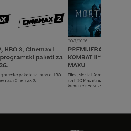
20/7/2026
, HBO 3, Cinemax i
PREMIJERA FILMA „
programski paketi za
KOMBAT II“ 24. SRPN
26.
MAXU
gramske pakete za kanale HBO,
Film „Mortal Kombat II“ imat će p
nemax i Cinemax 2.
na HBO Max streaming platformi
kanalu bit će 9. kolovoza u 20:00