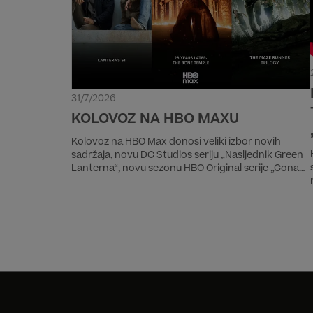
31/7/2026
KOLOVOZ NA HBO MAXU
Kolovoz na HBO Max donosi veliki izbor novih
sadržaja, novu DC Studios seriju „Nasljednik Green
Lanterna“, novu sezonu HBO Original serije „Conan
O'Brien mora ići“, drugi dio epske priče „28 godina
kasnije 2.dio: Hram lubanja“ kao i trilogiju „Labirint“.
Od filmova iz domaće produkcije izdvajamo dječji
avanturistički film „Drugi dnevnik Pauline P.“ i
dramu „Smrt djevojčice sa žigicama”.