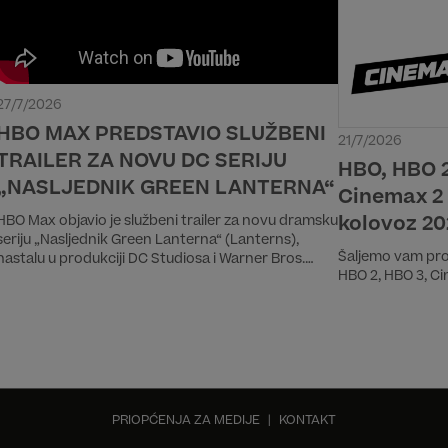
27/7/2026
HBO MAX PREDSTAVIO SLUŽBENI
21/7/2026
TRAILER ZA NOVU DC SERIJU
HBO, HBO 2
„NASLJEDNIK GREEN LANTERNA“
Cinemax 2 
kolovoz 20
HBO Max objavio je službeni trailer za novu dramsku
seriju „Nasljednik Green Lanterna“ (Lanterns),
Šaljemo vam pro
nastalu u produkciji DC Studiosa i Warner Bros.
HBO 2, HBO 3, Ci
Televisiona. Trailer je premijerno prikazan tijekom
panela na San Diego Comic-Conu, uz sudjelovanje
glumačke postave i kreativnog tima serije.
Premijera serije će biti 17. kolovoza na HBO Max
streaming platformi, dok će premijera na HBO
kanalu biti istog dana u 20:00 h.
PRIOPĆENJA ZA MEDIJE
|
KONTAKT