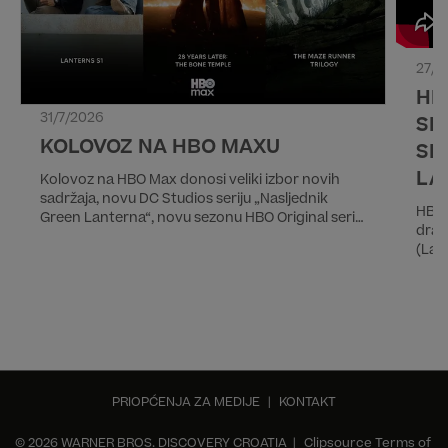
27/7
HB
31/7/2026
SL
KOLOVOZ NA HBO MAXU
SE
LA
Kolovoz na HBO Max donosi veliki izbor novih
sadržaja, novu DC Studios seriju „Nasljednik
HBO 
Green Lanterna“, novu sezonu HBO Original serije
dram
„Conan O'Brien mora ići“, drugi dio epske priče
(Lan
„28 godina kasnije 2.dio: Hram lubanja“ kao i
Warn
trilogiju „Labirint“. Od filmova iz domaće
prik
produkcije izdvajamo dječji avanturistički film
Conu
„Drugi dnevnik Pauline P.“ i dramu „Smrt
kreat
djevojčice sa žigicama”.
kolo
će p
20:0
PRIOPĆENJA ZA MEDIJE
|
KONTAKT
© 2026 WARNER BROS. DISCOVERY CROATIA |
Clipsource Terms of