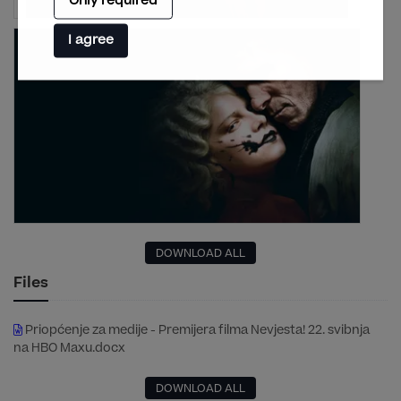
Only required
I agree
DOWNLOAD ALL
Files
Priopćenje za medije - Premijera filma Nevjesta! 22. svibnja
na HBO Maxu.docx
DOWNLOAD ALL