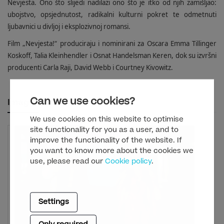
Nevjesta. Ono što slijedi nadilazi ono što je itko od njih zamišljao:
ubojstvo, opsjednutost, radikalni kulturni pokret te odmetnuti
ljubavnici u divljoj i eksplozivnoj romansi.
Film „Nevjesta!“ produciraju i nominirani za Oscara Emma Tillinger
Koskoff, Talia Kleinhendler i Osnat Handelsman Keren, dok su izvršni
producenti Carla Raji, David Webb i Courtney Kivowitz.
Can we use cookies?
Images
We use cookies on this website to optimise
site functionality for you as a user, and to
improve the functionality of the website. If
you want to know more about the cookies we
use, please read our
Cookie policy
.
Settings