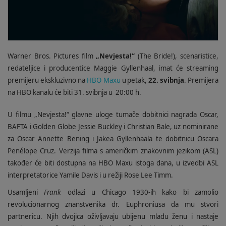
Warner Bros. Pictures film
„Nevjesta!“
(The Bride!), scenaristice,
redateljice i producentice Maggie Gyllenhaal, imat će streaming
premijeru ekskluzivno na
HBO Maxu
u petak,
22. svibnja
. Premijera
na HBO kanalu će biti 31. svibnja u
20:00 h.
U filmu „Nevjesta!“ glavne uloge tumače dobitnici nagrada Oscar,
BAFTA i Golden Globe Jessie Buckley i Christian Bale, uz nominirane
za Oscar Annette Bening i Jakea Gyllenhaala te dobitnicu Oscara
Penélope Cruz. Verzija filma s američkim znakovnim jezikom (ASL)
također će biti dostupna na HBO Maxu istoga dana, u izvedbi ASL
interpretatorice Yamile Davis i u režiji Rose Lee Timm.
Usamljeni
Frank
odlazi u Chicago 1930-ih kako bi zamolio
revolucionarnog znanstvenika dr. Euphroniusa da mu stvori
partnericu. Njih dvojica oživljavaju ubijenu mladu ženu i nastaje