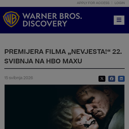
APPLY FOR ACCESS
LOGIN
Toggle
PREMIJERA FILMA „NEVJESTA!“ 22.
SVIBNJA NA HBO MAXU
15 svibnja 2026