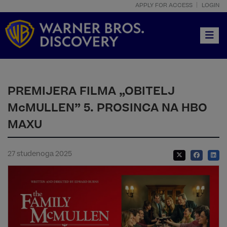
APPLY FOR ACCESS
LOGIN
Toggle
PREMIJERA FILMA „OBITELJ
McMULLEN” 5. PROSINCA NA HBO
MAXU
27 studenoga 2025