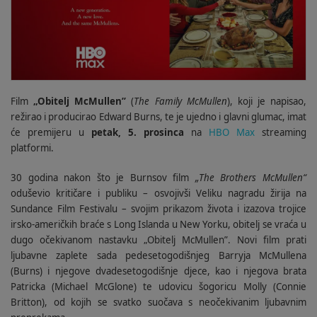
Film
„Obitelj McMullen”
(
The Family McMullen
), koji je napisao,
režirao i producirao Edward Burns, te je ujedno i glavni glumac, imat
će premijeru u
petak, 5. prosinca
na
HBO Max
streaming
platformi.
30 godina nakon što je Burnsov film
„The Brothers McMullen“
oduševio kritičare i publiku – osvojivši Veliku nagradu žirija na
Sundance Film Festivalu – svojim prikazom života i izazova trojice
irsko-američkih braće s Long Islanda u New Yorku, obitelj se vraća u
dugo očekivanom nastavku „Obitelj McMullen”.
Novi film prati
ljubavne zaplete sada pedesetogodišnjeg Barryja McMullena
(Burns) i njegove dvadesetogodišnje djece, kao i njegova brata
Patricka (Michael McGlone) te udovicu šogoricu Molly (Connie
Britton), od kojih se svatko suočava s neočekivanim ljubavnim