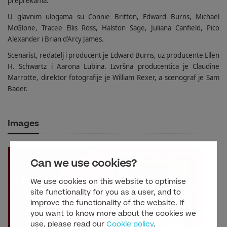
preprekama.
U glavnim ulogama su Connie Britton, Edward Burns, Michael
McGlone, Tracee Ellis Ross, Halston Sage, Juliana Canfield, Pico
Alexander i Brian d’Arcy James.
Scenarist, redatelj i producent je Edward Burns, uz producente Ellen
H. Schwartz i Aarona Lubina. Izvršna producentica je Claudine
Marrotte, direktor fotografije je William Rexer, a scenograf je Sam
Bader.
Images
Can we use cookies?
We use cookies on this website to optimise
site functionality for you as a user, and to
improve the functionality of the website. If
you want to know more about the cookies we
use, please read our
Cookie policy
.