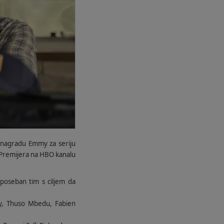
a nagradu Emmy za seriju
 Premijera na HBO kanalu
 poseban tim s ciljem da
y, Thuso Mbedu, Fabien