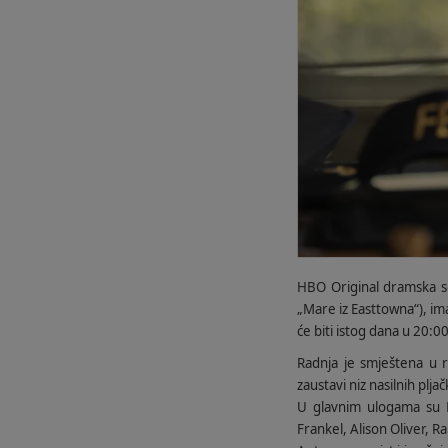
HBO Original dramska s
„Mare iz Easttowna“), im
će biti istog dana u 20:00
Radnja je smještena u r
zaustavi niz nasilnih plja
U glavnim ulogama su 
Frankel, Alison Oliver, Ra