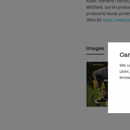
Autor, scenarist i izvršn
Whitfield. Izvršni produ
producenti Nicole Jorda
TRAILER:
https://www.
Images
Can
We us
user,
know