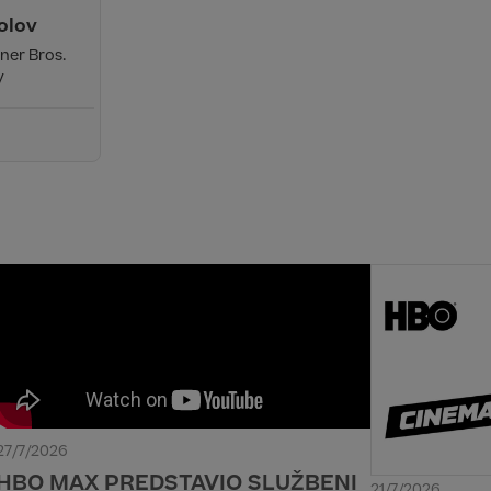
olov
ner Bros.
y
27/7/2026
HBO MAX PREDSTAVIO SLUŽBENI