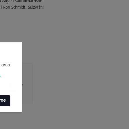
 Zagar i Salli Richardson-
 i Ron Schmidt. Suizvršni
 as a
y
.
Load more
(26)
ree