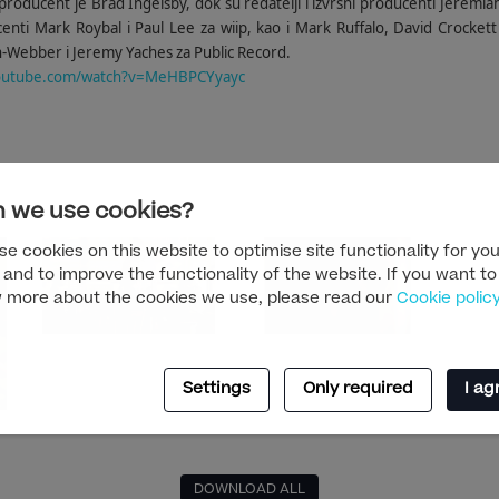
i producent je Brad Ingelsby, dok su redatelji i izvršni producenti Jeremiah
centi Mark Roybal i Paul Lee za wiip, kao i Mark Ruffalo, David Crockett
n-Webber i Jeremy Yaches za Public Record.
youtube.com/watch?v=MeHBPCYyayc
 we use cookies?
e cookies on this website to optimise site functionality for you
 and to improve the functionality of the website. If you want to
 more about the cookies we use, please read our
Cookie polic
Settings
Only required
I ag
DOWNLOAD ALL