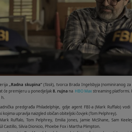
erija
„Radna skupina“
(
Task
), tvorca Brada Ingelsbyja (nominiranog z
at će premijeru u ponedjeljak
8. rujna
na
HBO Max
streaming platformi.
 h.
adnička predgrađa Philadelphije, gdje agent FBI-a (Mark Ruffalo) vodi
čki kojima upravlja naizgled običan obiteljski čovjek (Tom Pelphrey).
Mark Ruffalo, Tom Pelphrey, Emilia Jones, Jamie McShane, Sam Keele
úl Castillo, Silvia Dionicio, Phoebe Fox i Martha Plimpton.