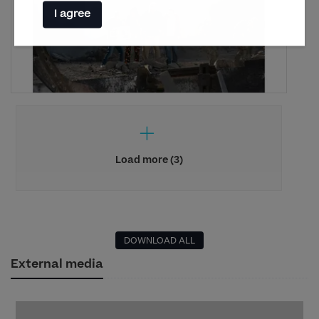
I agree
Load more (3)
DOWNLOAD ALL
External media