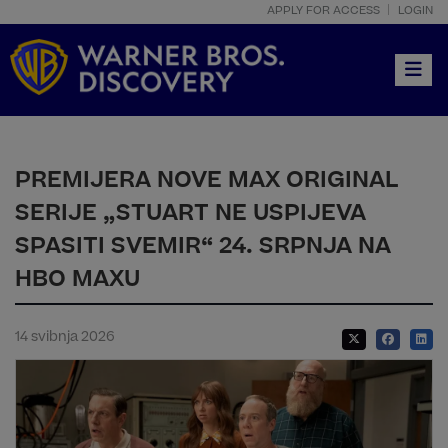
APPLY FOR ACCESS
LOGIN
Toggle
PREMIJERA NOVE MAX ORIGINAL
SERIJE „STUART NE USPIJEVA
SPASITI SVEMIR“ 24. SRPNJA NA
HBO MAXU
14 svibnja 2026