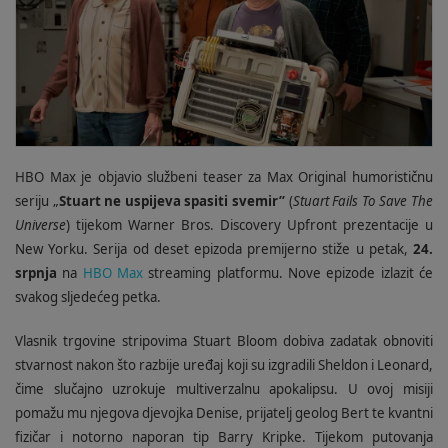
HBO Max je objavio službeni teaser za Max Original humorističnu
seriju „
Stuart ne uspijeva spasiti svemir”
(
Stuart Fails To Save The
Universe
) tijekom Warner Bros. Discovery Upfront prezentacije u
New Yorku. Serija od deset epizoda premijerno stiže u petak,
24.
srpnja
na
HBO Max
streaming platformu. Nove epizode izlazit će
svakog sljedećeg petka.
Vlasnik trgovine stripovima Stuart Bloom dobiva zadatak obnoviti
stvarnost nakon što razbije uređaj koji su izgradili Sheldon i Leonard,
čime slučajno uzrokuje multiverzalnu apokalipsu. U ovoj misiji
pomažu mu njegova djevojka Denise, prijatelj geolog Bert te kvantni
fizičar i notorno naporan tip Barry Kripke. Tijekom putovanja