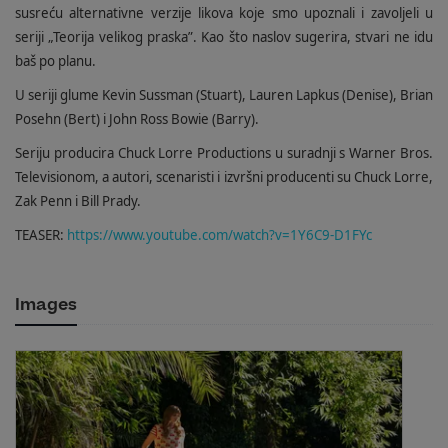
susreću alternativne verzije likova koje smo upoznali i zavoljeli u
seriji „Teorija velikog praska”. Kao što naslov sugerira, stvari ne idu
baš po planu.
U seriji glume Kevin Sussman (Stuart), Lauren Lapkus (Denise), Brian
Posehn (Bert) i John Ross Bowie (Barry).
Seriju producira Chuck Lorre Productions u suradnji s Warner Bros.
Televisionom, a autori, scenaristi i izvršni producenti su Chuck Lorre,
Zak Penn i Bill Prady.
TEASER:
https://www.youtube.com/watch?v=1Y6C9-D1FYc
Images