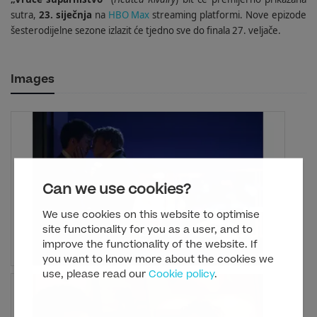
sutra,
23. siječnja
na
HBO Max
streaming platformi. Nove epizode
šesterodijelne sezone izlazit će tjedno sve do finala 27. veljače.
Images
Can we use cookies?
We use cookies on this website to optimise
site functionality for you as a user, and to
improve the functionality of the website. If
you want to know more about the cookies we
use, please read our
Cookie policy
.