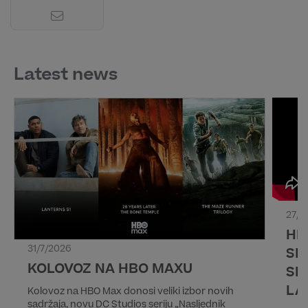
Latest news
27/7
HB
31/7/2026
SL
KOLOVOZ NA HBO MAXU
SE
LA
Kolovoz na HBO Max donosi veliki izbor novih
sadržaja, novu DC Studios seriju „Nasljednik