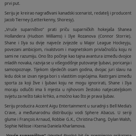
prvi put.
Seriju je kreirao nagrađivani kanadski scenarist, redatelj i producent
Jacob Tierney (Letterkenny, Shoresy).
„Vruće suparništvo“ prati priču suparničkih hokejaša Shanea
Hollandera (Hudson Williams) i Ilye Rozanova (Connor Storrie).
Shane i Ilya su dvije najveće zvijezde u Major League Hockeyju,
povezani ambicijom, rivalstvom i magnetskom privlačnošću koju ni
sami ne razumiju. Ono što počinje kao tajna avantura između dvojice
mladih novaka, razvija se u višegodišnje putovanje ljubavi, poricanja i
samospoznaje. Tijekom sljedećih osam godina, dvojac juri slavu na
ledu dok se izvan njega bori s vlastitim osjećajima. Rastrgani između
sporta za koji žive i ljubavi koju ne mogu ignorirati, Shane i Ilya
moraju odlučiti ima li mjesta u njihovom žestoko natjecateljskom
svijetu za nešto tako krhko, a moćno kao što je prava ljubav.
Seriju producira Accent Aigu Entertainment u suradnji s Bell Media’s
Crave, a međunarodnu distribuciju vodi Sphere Abacus. U seriji
glume i François Arnaud, Robbie G.K., Christina Chang, Dylan Walsh,
Sophie Nélisse i Ksenia Daniela Kharlamova.
„Vruće suparništvo“
(
Heated Rivalry
) bit će premijerno prikazana