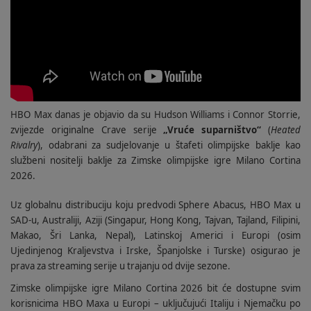
HBO Max danas je objavio da su Hudson Williams i Connor Storrie,
zvijezde originalne Crave serije
„Vruće suparništvo“
(
Heated
Rivalry
), odabrani za sudjelovanje u štafeti olimpijske baklje kao
službeni nositelji baklje za Zimske olimpijske igre Milano Cortina
2026.
Uz globalnu distribuciju koju predvodi Sphere Abacus, HBO Max u
SAD-u, Australiji, Aziji (Singapur, Hong Kong, Tajvan, Tajland, Filipini,
Makao, Šri Lanka, Nepal), Latinskoj Americi i Europi (osim
Ujedinjenog Kraljevstva i Irske, Španjolske i Turske) osigurao je
prava za streaming serije u trajanju od dvije sezone.
Zimske olimpijske igre Milano Cortina 2026 bit će dostupne svim
korisnicima HBO Maxa u Europi – uključujući Italiju i Njemačku po