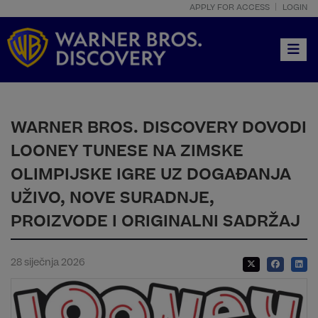
APPLY FOR ACCESS
LOGIN
Toggle
WARNER BROS. DISCOVERY DOVODI
LOONEY TUNESE NA ZIMSKE
OLIMPIJSKE IGRE UZ DOGAĐANJA
UŽIVO, NOVE SURADNJE,
PROIZVODE I ORIGINALNI SADRŽAJ
28 siječnja 2026