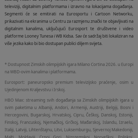
televiziji, digitalnim platformama i izravno na lokacijama događanja.
Segmenti će se emitirati na Eurosportu i Cartoon Networku,
prikazivati na ekranima u Centru za razmjenu znački te objavljivati na
digitalnim kanalima, uključujući Eurosport te društvene i video
platforme Looney Tunesa i WB Kidsa. Sav će sadržaj biti lokaliziran na
više jezika kako bi bio dostupan publici diljem svijeta.
* Dostupnost Zimskih olimpijskih igara Milano Cortina 2026. u Europi
na WBD-ovim kanalima i platformama.
Eurosport: paneuropsko premium televizijsko praćenje, osim u
Ujedinjenom Kraljevstvu i Irskoj.
HBO Max: streaming svih događanja sa Zimskih olimpijskih igara u
svim paketima u Albaniji, Andori, Armeniji, Austriji, Belgiji, Bosni i
Hercegovini, Bugarskoj, Hrvatskoj, Cipru, Češkoj, Danskoj, Estoniji,
Finskoj, Francuskoj, Njemačkoj, Grčkoj, Mađarskoj, Islandu, Izraelu,
Italiji, Latviji, Lihtenštajnu, Litvi, Luksemburgu, Sjevernoj Makedoniji,
Malti, Moldaviji, Crnoj Gori, Nizozemskoj, Norveškoj, Poljskoj,