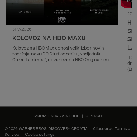
27/7
HB
31/7/2026
SL
KOLOVOZ NA HBO MAXU
SE
LA
Kolovoz na HBO Max donosi veliki izbor novih
sadržaja, novu DC Studios seriju „Nasljednik
HBO 
Green Lanterna“, novu sezonu HBO Original serije
dram
„Conan O'Brien mora ići“, drugi dio epske priče
(Lan
„28 godina kasnije 2.dio: Hram lubanja“ kao i
Warn
trilogiju „Labirint“. Od filmova iz domaće
prik
produkcije izdvajamo dječji avanturistički film
Conu
„Drugi dnevnik Pauline P.“ i dramu „Smrt
kreat
djevojčice sa žigicama”.
kolo
će p
20:0
PRIOPĆENJA ZA MEDIJE
|
KONTAKT
© 2026 WARNER BROS. DISCOVERY CROATIA |
Clipsource Terms of
Service
|
Cookie settings