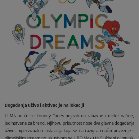
Događanja uživo i aktivacije na lokaciji
U Milanu će se Looney Tunes pojaviti na zabavne i drske načine,
jedinstvene za brend. Njihovu prisutnost nose dva glavna događanja
uživo: hipervizualna instalacija koja se na razigran način povezuje s
olimpijskim streaming iskustvom na HBO Maxu te Službeni olimpijski